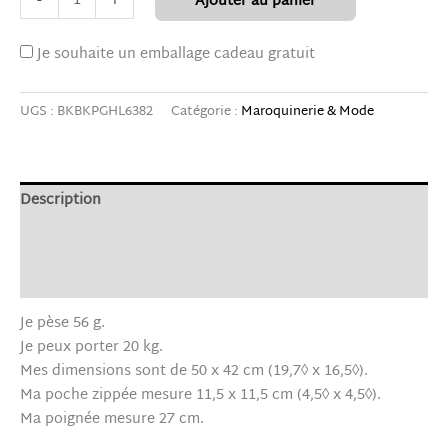
-
+
Ajouter au panier
Je souhaite un emballage cadeau gratuit
UGS :
BKBKPGHL6382
Catégorie :
Maroquinerie & Mode
Description
Informations complémentaires
Avis (0)
Je pèse 56 g.
Je peux porter 20 kg.
Mes dimensions sont de 50 x 42 cm (19,7◊ x 16,5◊).
Ma poche zippée mesure 11,5 x 11,5 cm (4,5◊ x 4,5◊).
Ma poignée mesure 27 cm.