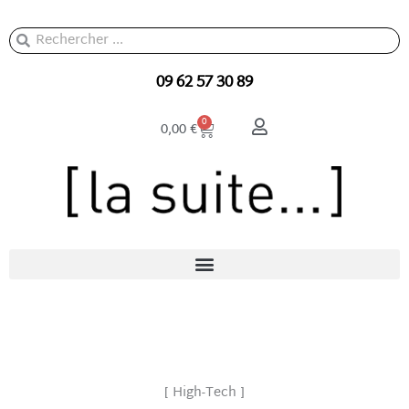
Aller
au
Rechercher
Rechercher
contenu
09 62 57 30 89
Panier
0
0,00
€
[ High-Tech ]