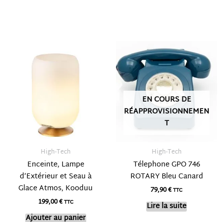
EN COURS DE
RÉAPPROVISIONNEMEN
T
High-Tech
High-Tech
Enceinte, Lampe
Télephone GPO 746
d’Extérieur et Seau à
ROTARY Bleu Canard
Glace Atmos, Kooduu
79,90
€
TTC
199,00
€
TTC
Lire la suite
Ajouter au panier