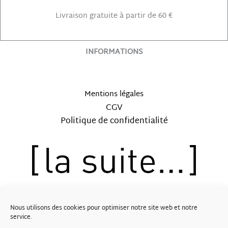
Livraison gratuite à partir de 60 €
INFORMATIONS
Mentions légales
CGV
Politique de confidentialité
12, rue Saint-Lubin – 41000 BLOIS
Nous utilisons des cookies pour optimiser notre site web et notre
Tél: 09.62.57.30.89
service.