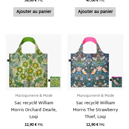
39,00
€
47,00
€
TTC
TTC
Ajouter au panier
Ajouter au panier
Maroquinerie & Mode
Maroquinerie & Mode
Sac recyclé William
Sac recyclé William
Morris Orchard Dearle,
Morris The Strawberry
Loqi
Thief, Loqi
12,90
€
12,90
€
TTC
TTC