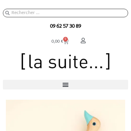
Aller
au
Rechercher
Rechercher
contenu
09 62 57 30 89
Panier
0
0,00
€