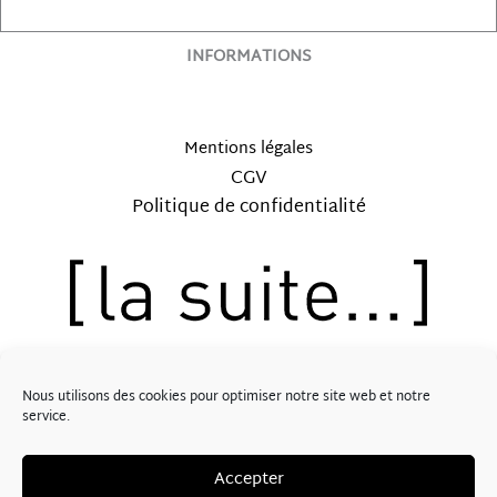
INFORMATIONS
Mentions légales
CGV
Politique de confidentialité
12, rue Saint-Lubin – 41000 BLOIS
Nous utilisons des cookies pour optimiser notre site web et notre
Tél: 09.62.57.30.89
service.
PopCorn Digital
Propulsé par
Accepter