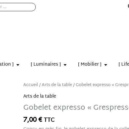
ation ]
[ Luminaires ]
[ Mobilier ]
[ Lif
quantité
Accueil
/
Arts de la table
/ Gobelet expresso « Grespr
de
Arts de la table
Gobelet
Gobelet expresso « Grespress
expresso
"Grespresso"
7,00
€
TTC
Bleu