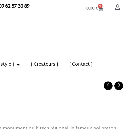
09 62 57 30 89
Panier
0
0,00
€
estyle ]
[ Créateurs ]
[ Contact ]
able monument du kitsch régional, le fameux bol breton