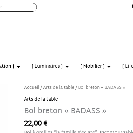
ation ]
[ Luminaires ]
[ Mobilier ]
[ Lif
quantité
Accueil
/
Arts de la table
/ Bol breton « BADASS »
de
Arts de la table
Bol
Bol breton « BADASS »
breton
"BADASS"
22,00
€
Bol à oreilles “la famille s’éclate”. Incontourn