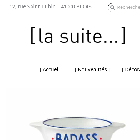
Aller
12, rue Saint-Lubin – 41000 BLOIS
Rechercher
Rechercher
au
contenu
[ Accueil ]
[ Nouveautés ]
[ Décor