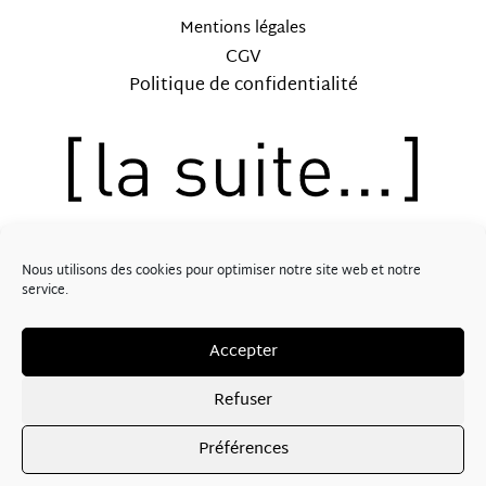
Mentions légales
CGV
Politique de confidentialité
12, rue Saint-Lubin – 41000 BLOIS
Nous utilisons des cookies pour optimiser notre site web et notre
Tél: 09.62.57.30.89
service.
PopCorn Digital
Propulsé par
Accepter
SUIVEZ-NOUS !
Refuser
Préférences
F
I