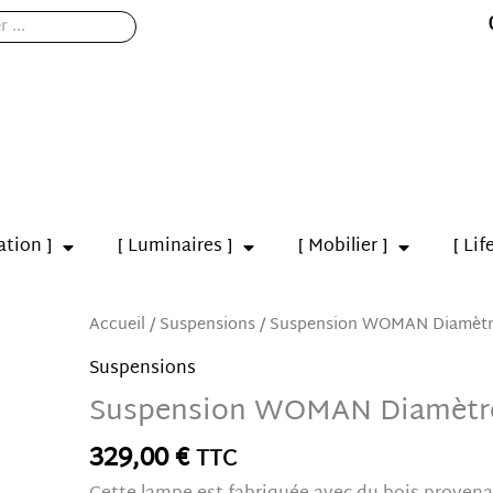
ation ]
[ Luminaires ]
[ Mobilier ]
[ Lif
quantité
Accueil
/
Suspensions
/ Suspension WOMAN Diamètre
de
Suspensions
Suspension
Suspension WOMAN Diamètre
WOMAN
Diamètre
329,00
€
TTC
83,