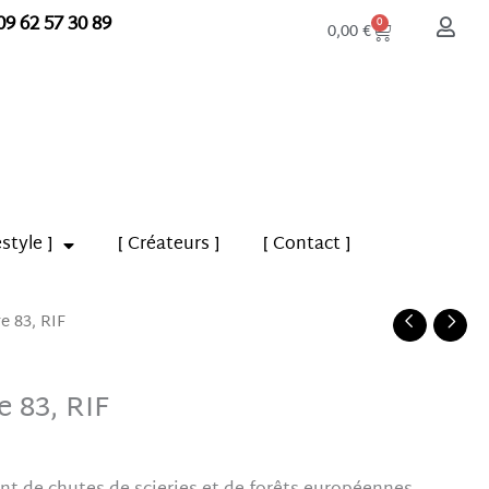
09 62 57 30 89
Panier
0
0,00
€
estyle ]
[ Créateurs ]
[ Contact ]
 83, RIF
 83, RIF