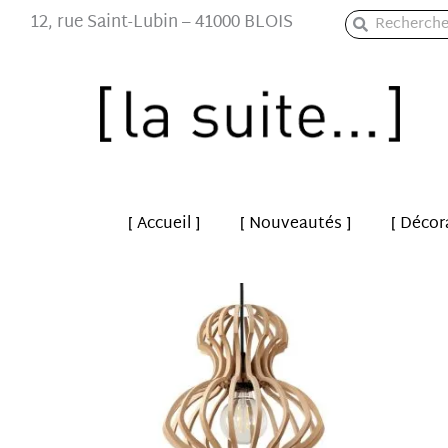
Aller
12, rue Saint-Lubin – 41000 BLOIS
Rechercher
Rechercher
au
contenu
[ Accueil ]
[ Nouveautés ]
[ Décor