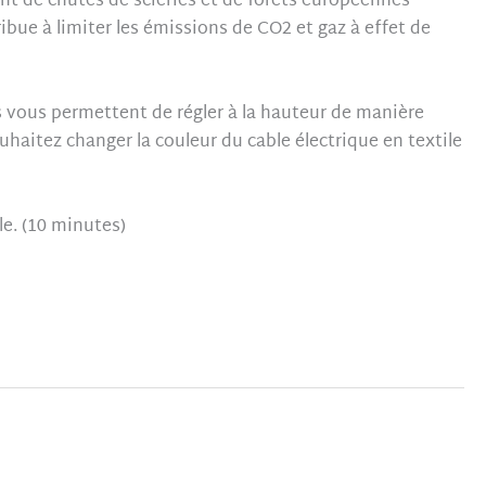
nt de chutes de scieries et de forêts européennes
ibue à limiter les émissions de CO2 et gaz à effet de
s vous permettent de régler à la hauteur de manière
uhaitez changer la couleur du cable électrique en textile
lle. (10 minutes)