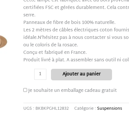
Cette lampe est fabriquée avec du bois provena
RIF
certifiées FSC et gérées durablement. Cela contr
serre.
Panneaux de fibre de bois 100% naturelle.
Les 2 mètres de câbles électriques coton fourni
idéale.N’hésitez pas à nous contacter si vous so
ou le coloris de la rosace.
Conçu et fabriqué en France.
Produit livré à plat. A assembler sans outil ni co
Ajouter au panier
Je souhaite un emballage cadeau gratuit
UGS :
BKBKPGHL12832
Catégorie :
Suspensions