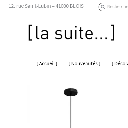
Aller
12, rue Saint-Lubin – 41000 BLOIS
Rechercher
Rechercher
au
contenu
[ Accueil ]
[ Nouveautés ]
[ Décor