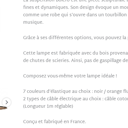
La suspension Boléro est une pièce sculpturale 
Diamètre
fines et dynamiques. Son design évoque un mou
85cm
comme une robe qui s’ouvre dans un tourbillon l
musique.
Grâce à ses différentes options, vous pouvez la 
Cette lampe est fabriquée avec du bois provenant
de chutes de scieries. Ainsi, pas de gaspillage d
Composez vous-même votre lampe idéale !
7 couleurs d’élastique au choix : noir / orange fl
2 types de câble électrique au choix : câble coto
(Longueur 1m réglable)
Conçu et fabriqué en France.