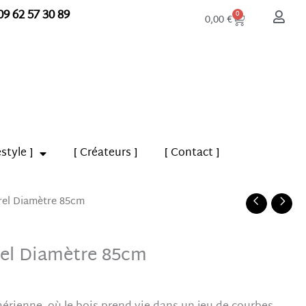
09 62 57 30 89
Panier
0
0,00
€
estyle ]
[ Créateurs ]
[ Contact ]
rel Diamètre 85cm
rel Diamètre 85cm