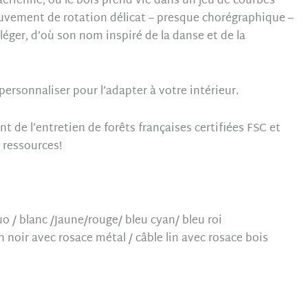
aérienne, où le bois prend vie dans un jeu de courbes
vement de rotation délicat – presque chorégraphique –
éger, d’où son nom inspiré de la danse et de la
personnaliser pour l’adapter à votre intérieur.
 de l’entretien de forêts françaises certifiées FSC et
e ressources!
uo / blanc /Jaune/rouge/ bleu cyan/ bleu roi
n noir avec rosace métal / câble lin avec rosace bois