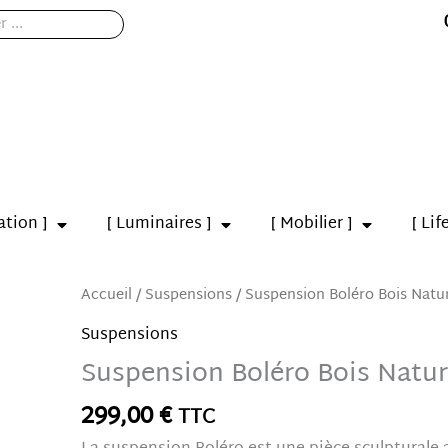
ation ]
[ Luminaires ]
[ Mobilier ]
[ Lif
quantité
Accueil
/
Suspensions
/ Suspension Boléro Bois Natu
de
Suspensions
Suspension
Suspension Boléro Bois Natu
Boléro
Bois
299,00
€
TTC
Naturel