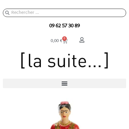
Aller
au
Rechercher
Rechercher
contenu
09 62 57 30 89
Panier
0
0,00
€