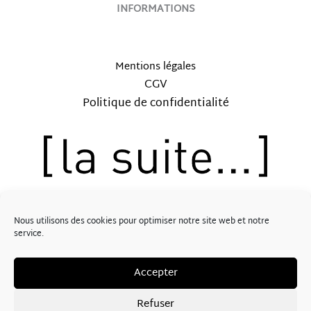
INFORMATIONS
Mentions légales
CGV
Politique de confidentialité
12, rue Saint-Lubin – 41000 BLOIS
Nous utilisons des cookies pour optimiser notre site web et notre
Tél: 09.62.57.30.89
service.
PopCorn Digital
Propulsé par
Accepter
SUIVEZ-NOUS !
Refuser